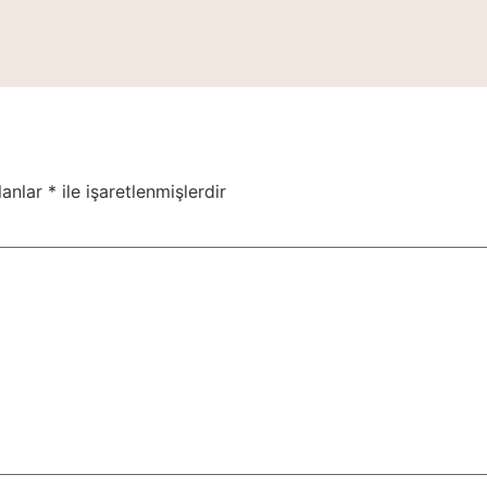
eri Adet
lanlar
*
ile işaretlenmişlerdir