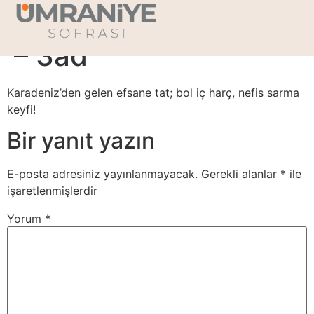
Kara Lahana Sarması
– 3ad
Karadeniz’den gelen efsane tat; bol iç harç, nefis sarma
keyfi!
Bir yanıt yazın
E-posta adresiniz yayınlanmayacak.
Gerekli alanlar
*
ile
işaretlenmişlerdir
Yorum
*